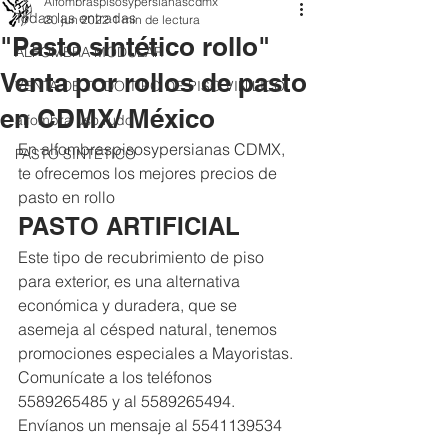
Alfombraspisosypersianascdmx
Todas las entradas
20 jun 2022
1 min de lectura
"Pasto sintético rollo"
ALFOMBRA MODULAR
Venta por rollos de pasto
VENTA DE TODO TIPO DE PISO VINILICO
en CDMX/ México
alfombra uso rudo
En alfombraspisosypersianas CDMX, 
PASTO SINTÉTICO
te ofrecemos los mejores precios de 
pasto en rollo
PASTO ARTIFICIAL 
Este tipo de recubrimiento de piso 
para exterior, es una alternativa 
económica y duradera, que se 
asemeja al césped natural, tenemos 
promociones especiales a Mayoristas. 
Comunícate a los teléfonos 
5589265485 y al 5589265494.
Envíanos un mensaje al 5541139534  