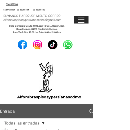
5541139534
5581432201
55 89265494
55 89265485
ENVIANOS TU REQUERIMIENTO CORREO:
alfombraspisosypersianascdmx@gmail.com
Calle Bernardo Couto #60 Local 13 Col. Algarín, Del.
Cuauhtémoc, 06880 Ciudad de México,
Lun-Vie 9:00 a 18:00 hrs Sab- 9:00 a 15:00 hrs
Alfombraspisosypersianascdmx
Entrada
Todas las entradas