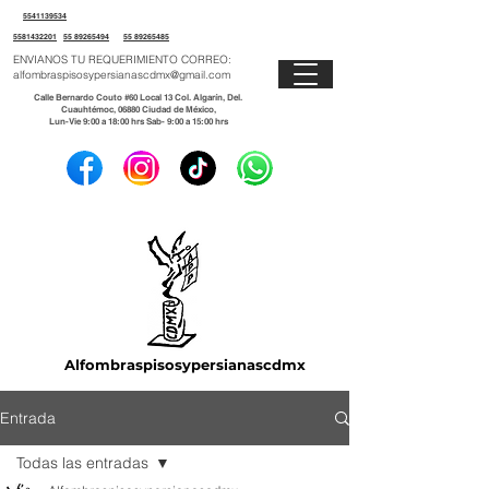
5541139534
5581432201
55 89265494
55 89265485
ENVIANOS TU REQUERIMIENTO CORREO:
alfombraspisosypersianascdmx@gmail.com
Calle Bernardo Couto #60 Local 13 Col. Algarín, Del.
Cuauhtémoc, 06880 Ciudad de México,
Lun-Vie 9:00 a 18:00 hrs Sab- 9:00 a 15:00 hrs
Alfombraspisosypersianascdmx
Entrada
Todas las entradas