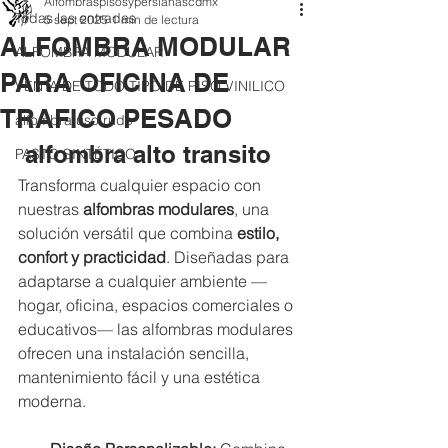
Alfombraspisosypersianascdmx
Todas las entradas
5 sept 2025
1 min de lectura
ALFOMBRA MODULAR
ALFOMBRA MODULAR
PARA OFICINA DE
VENTA DE TODO TIPO DE PISO VINILICO
TRAFICO PESADO
alfombra uso rudo
 alfombra alto transito
PASTO SINTÉTICO
Transforma cualquier espacio con 
nuestras 
alfombras modulares
, una 
solución versátil que combina 
estilo, 
confort y practicidad
. Diseñadas para 
adaptarse a cualquier ambiente —
hogar, oficina, espacios comerciales o 
educativos— las alfombras modulares 
ofrecen una instalación sencilla, 
mantenimiento fácil y una estética 
moderna.