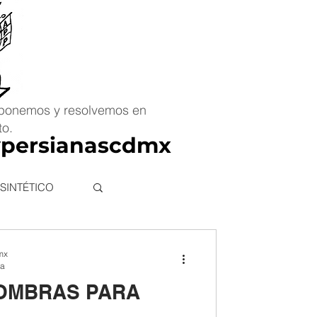
ponemos y resolvemos en
to.
ypersianascdmx
 SINTÉTICO
mx
ra
FOMBRAS PARA