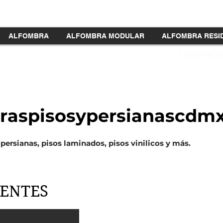
ALFOMBRA
ALFOMBRA MODULAR
ALFOMBRA RESI
5541139534
ENVIANOS
32201
55 89265485
55 89265494
raspisosypersianascdm
persianas, pisos laminados, pisos vinilicos y más.
IENTES