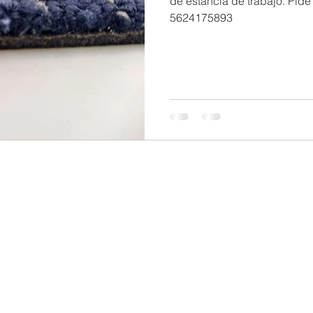
de estancia de trabajo. Pide tu cotización al Whats App:
5624175893