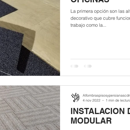
La primera opción son las a
decorativo que cubre funcio
trabajo como la...
Alfombraspisosypersianascd
4 nov 2022
1 min de lectur
INSTALACION
MODULAR