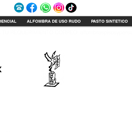
DENCIAL
ALFOMBRA DE USO RUDO
PASTO SINTETICO
 TU REQUERIMIENTO CORREO:
alfombraspisosyper
x