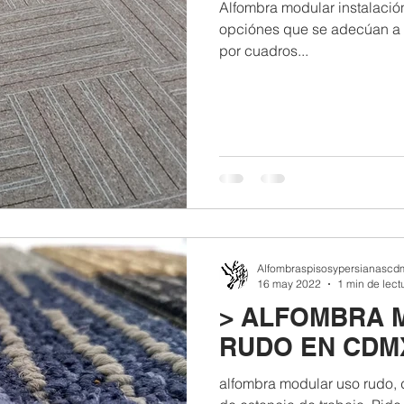
Alfombra modular instalación
opciónes que se adecúan a 
por cuadros...
Alfombraspisosypersianascd
16 may 2022
1 min de lect
> ALFOMBRA 
RUDO EN CDM
alfombra modular uso rudo, 