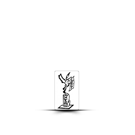
Estamos inte
Con gusto comp
el fin de pro