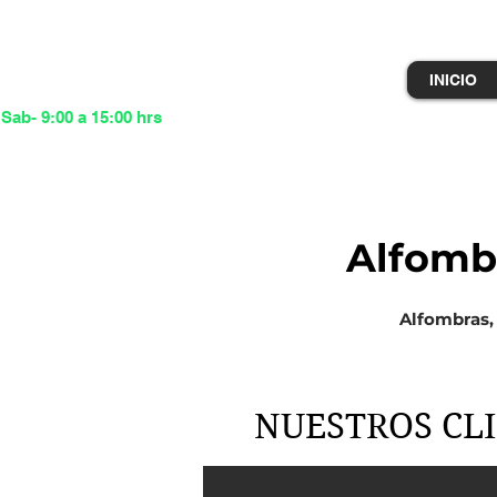
 #60 Local 13 Col.
oc, 06880 Ciudad de
INICIO
o,
 Sab- 9:00 a 15:00 hrs
55814
Alfomb
Alfombras, 
NUESTROS CL