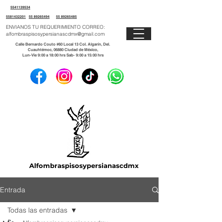
5541139534
5581432201
55 89265494
55 89265485
ENVIANOS TU REQUERIMIENTO CORREO:
alfombraspisosypersianascdmx@gmail.com
Calle Bernardo Couto #60 Local 13 Col. Algarín, Del.
Cuauhtémoc, 06880 Ciudad de México,
Lun-Vie 9:00 a 18:00 hrs Sab- 9:00 a 15:00 hrs
Alfombraspisosypersianascdmx
Entrada
Todas las entradas