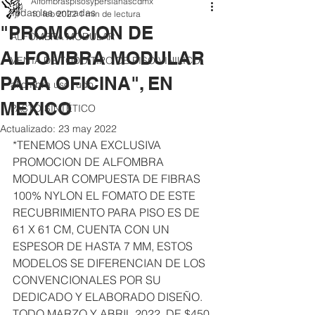
Alfombraspisosypersianascdmx
Todas las entradas
10 feb 2022
1 min de lectura
"PROMOCION DE
ALFOMBRA MODULAR
ALFOMBRA MODULAR
VENTA DE TODO TIPO DE PISO VINILICO
PARA OFICINA", EN
alfombra uso rudo
MEXICO
PASTO SINTÉTICO
Actualizado:
23 may 2022
*TENEMOS UNA EXCLUSIVA 
PROMOCION DE ALFOMBRA 
MODULAR COMPUESTA DE FIBRAS 
100% NYLON EL FOMATO DE ESTE 
RECUBRIMIENTO PARA PISO ES DE 
61 X 61 CM, CUENTA CON UN 
ESPESOR DE HASTA 7 MM, ESTOS 
MODELOS SE DIFERENCIAN DE LOS 
CONVENCIONALES POR SU 
DEDICADO Y ELABORADO DISEÑO.
TODO MARZO Y ABRIL 2022  DE $450 