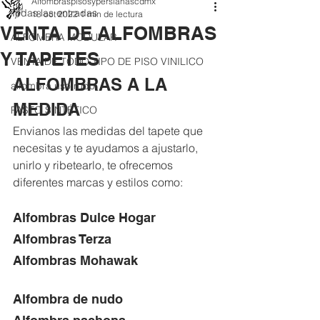
Alfombraspisosypersianascdmx
Todas las entradas
18 oct 2022
1 min de lectura
VENTA DE ALFOMBRAS
ALFOMBRA MODULAR
Y TAPETES
VENTA DE TODO TIPO DE PISO VINILICO
ALFOMBRAS A LA 
alfombra uso rudo
MEDIDA 
PASTO SINTÉTICO
Envianos las medidas del tapete que 
necesitas y te ayudamos a ajustarlo, 
unirlo y ribetearlo, te ofrecemos 
diferentes marcas y estilos como:
Alfombras Dulce Hogar 
Alfombras Terza 
Alfombras Mohawak                     
Alfombra de nudo