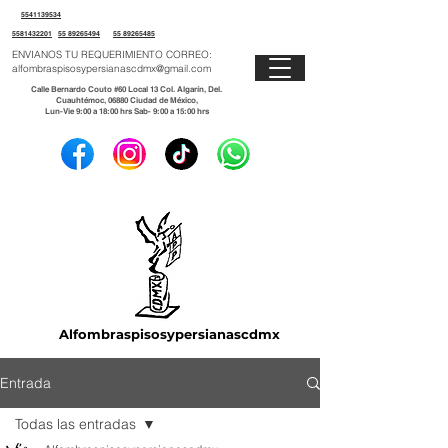
5541139534
5581432201
55 89265494
55 89265485
ENVIANOS TU REQUERIMIENTO CORREO:
alfombraspisosypersianascdmx@gmail.com
Calle Bernardo Couto #60 Local 13 Col. Algarín, Del.
Cuauhtémoc, 06880 Ciudad de México,
Lun-Vie 9:00 a 18:00 hrs Sab- 9:00 a 15:00 hrs
Alfombraspisosypersianascdmx
Entrada
Todas las entradas